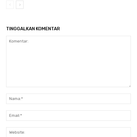
TINGGALKAN KOMENTAR
Komentar:
N
Em
We