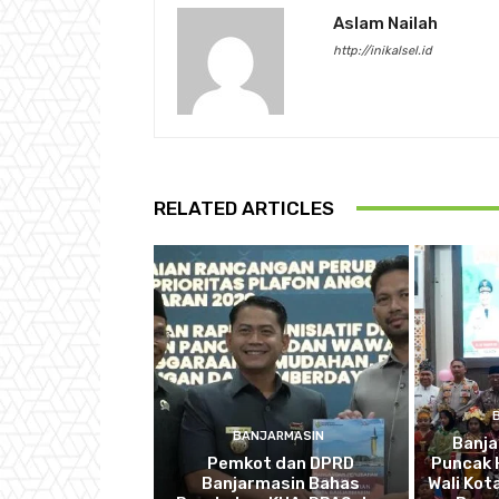
Aslam Nailah
http://inikalsel.id
RELATED ARTICLES
BANJARMASIN
Banj
Pemkot dan DPRD
Puncak 
Banjarmasin Bahas
Wali Kot