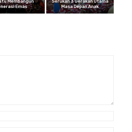
atu Membangun
Serukan 3 Gerakan Utama
nerasi Emas
Masa Depan Anak
Nama:
Email:*