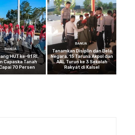
BANUA
BANUA
Tanamkan Disiplin dan Bela
lang HUT ke-81 RI,
Negara, 15 Taruna Akpol dan
an Capaska Tanah
AAL Turun ke 3 Sekolah
Capai 70 Persen
Rakyat di Kalsel