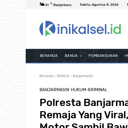
C
Sabtu, Agustus 8, 2026
21
Banjarbaru
BERANDA
BANUA
PEMBANGUNAN
H
Beranda
BANUA
Banjarmasin
BANJARMASIN
HUKUM-KRIMINAL
Polresta Banjarm
Remaja Yang Viral,
Motor Sambil Baw