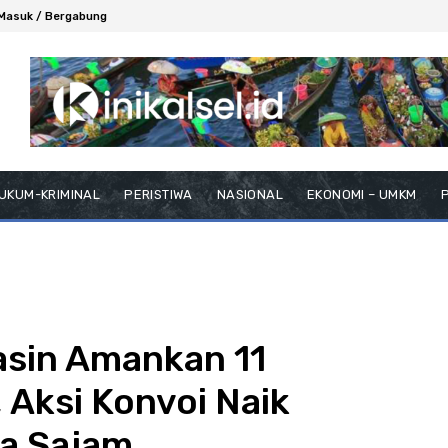
Masuk / Bergabung
UKUM-KRIMINAL
PERISTIWA
NASIONAL
EKONOMI – UMKM
P
asin Amankan 11
 Aksi Konvoi Naik
a Sajam