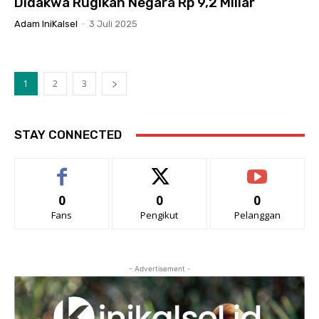
Didakwa Rugikan Negara Rp 9,2 Miliar
Adam IniKalsel
-
3 Juli 2025
1
2
3
STAY CONNECTED
0
0
0
Fans
Pengikut
Pelanggan
- Advertisement -