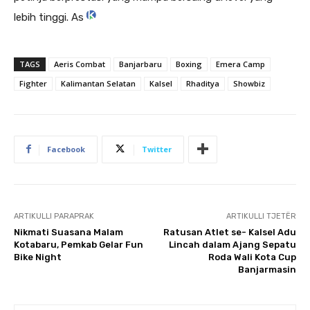
lebih tinggi. As
TAGS
Aeris Combat
Banjarbaru
Boxing
Emera Camp
Fighter
Kalimantan Selatan
Kalsel
Rhaditya
Showbiz
Facebook
Twitter
ARTIKULLI PARAPRAK
ARTIKULLI TJETËR
Nikmati Suasana Malam
Ratusan Atlet se- Kalsel Adu
Kotabaru, Pemkab Gelar Fun
Lincah dalam Ajang Sepatu
Bike Night
Roda Wali Kota Cup
Banjarmasin