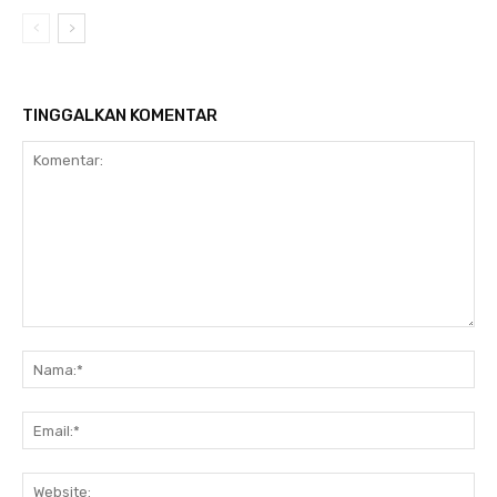
TINGGALKAN KOMENTAR
Komentar:
N
Em
We