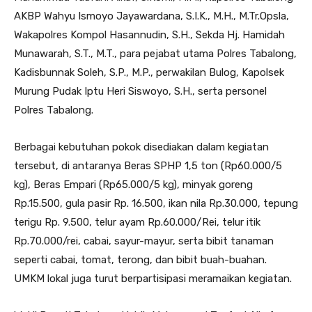
AKBP Wahyu Ismoyo Jayawardana, S.I.K., M.H., M.Tr.Opsla,
Wakapolres Kompol Hasannudin, S.H., Sekda Hj. Hamidah
Munawarah, S.T., M.T., para pejabat utama Polres Tabalong,
Kadisbunnak Soleh, S.P., M.P., perwakilan Bulog, Kapolsek
Murung Pudak Iptu Heri Siswoyo, S.H., serta personel
Polres Tabalong.
Berbagai kebutuhan pokok disediakan dalam kegiatan
tersebut, di antaranya Beras SPHP 1,5 ton (Rp60.000/5
kg), Beras Empari (Rp65.000/5 kg), minyak goreng
Rp.15.500, gula pasir Rp. 16.500, ikan nila Rp.30.000, tepung
terigu Rp. 9.500, telur ayam Rp.60.000/Rei, telur itik
Rp.70.000/rei, cabai, sayur-mayur, serta bibit tanaman
seperti cabai, tomat, terong, dan bibit buah-buahan.
UMKM lokal juga turut berpartisipasi meramaikan kegiatan.