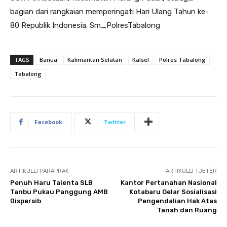
bagian dari rangkaian memperingati Hari Ulang Tahun ke-
80 Republik Indonesia. Sm_PolresTabalong
TAGS
Banua
Kalimantan Selatan
Kalsel
Polres Tabalong
Tabalong
Facebook
Twitter
ARTIKULLI PARAPRAK
ARTIKULLI TJETËR
Penuh Haru Talenta SLB
Kantor Pertanahan Nasional
Tanbu Pukau Panggung AMB
Kotabaru Gelar Sosialisasi
Dispersib
Pengendalian Hak Atas
Tanah dan Ruang