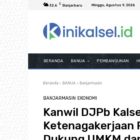
C
Minggu, Agustus 9, 2026
32.6
Banjarbaru
BERANDA
BANUA
PEMBANGUNAN
H
Beranda
BANUA
Banjarmasin
BANJARMASIN
EKONOMI
Kanwil DJPb Kals
Ketenagakerjaan 
Dukung UMKM dan