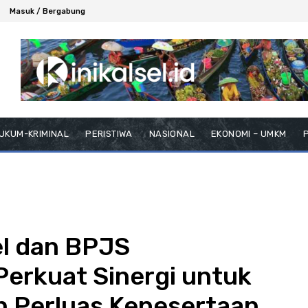
Masuk / Bergabung
UKUM-KRIMINAL
PERISTIWA
NASIONAL
EKONOMI – UMKM
P
el dan BPJS
Perkuat Sinergi untuk
 Perluas Kepesertaan