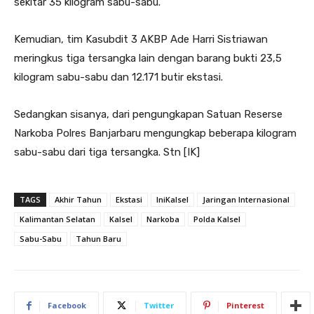
sekitar 35 kilogram sabu-sabu.
Kemudian, tim Kasubdit 3 AKBP Ade Harri Sistriawan
meringkus tiga tersangka lain dengan barang bukti 23,5
kilogram sabu-sabu dan 12.171 butir ekstasi.
Sedangkan sisanya, dari pengungkapan Satuan Reserse
Narkoba Polres Banjarbaru mengungkap beberapa kilogram
sabu-sabu dari tiga tersangka. Stn [IK]
TAGS
Akhir Tahun
Ekstasi
IniKalsel
Jaringan Internasional
Kalimantan Selatan
Kalsel
Narkoba
Polda Kalsel
Sabu-Sabu
Tahun Baru
Facebook
Twitter
Pinterest