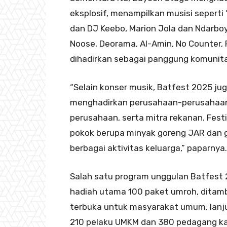
eksplosif, menampilkan musisi seperti 
dan DJ Keebo, Marion Jola dan Ndarboy 
Noose, Deorama, Al-Amin, No Counter,
dihadirkan sebagai panggung komunitas,
“Selain konser musik, Batfest 2025 j
menghadirkan perusahaan-perusahaan 
perusahaan, serta mitra rekanan. Fest
pokok berupa minyak goreng JAR dan g
berbagai aktivitas keluarga,” paparnya.
Salah satu program unggulan Batfest
hadiah utama 100 paket umroh, ditamb
terbuka untuk masyarakat umum, lanju
210 pelaku UMKM dan 380 pedagang kak