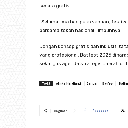
secara gratis.
“Selama lima hari pelaksanaan, festival 
bersama tokoh nasional,” imbuhnya.
Dengan konsep gratis dan inklusif, ta
yang profesional, Batfest 2025 dihar
sekaligus agenda strategis daerah di 
TAGS
Alinka Hardianti
Banua
Batfest
Kalim
Facebook
Bagikan