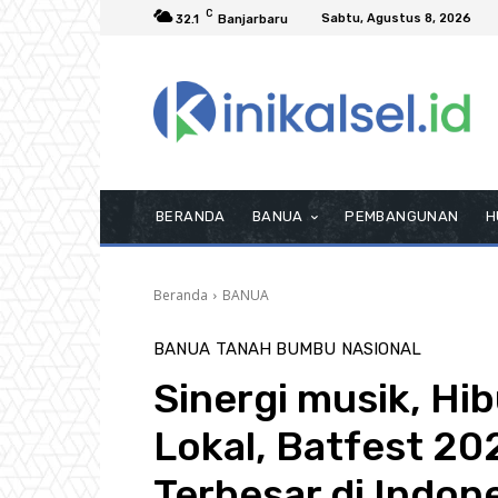
C
Sabtu, Agustus 8, 2026
32.1
Banjarbaru
BERANDA
BANUA
PEMBANGUNAN
H
Beranda
BANUA
BANUA
TANAH BUMBU
NASIONAL
Sinergi musik, Hi
Lokal, Batfest 202
Terbesar di Indon