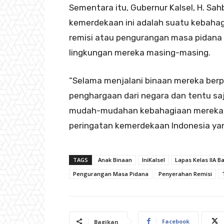
Sementara itu, Gubernur Kalsel, H. Sahb
kemerdekaan ini adalah suatu kebaha
remisi atau pengurangan masa pidana 
lingkungan mereka masing-masing.
“Selama menjalani binaan mereka berp
penghargaan dari negara dan tentu s
mudah-mudahan kebahagiaan mereka m
peringatan kemerdekaan Indonesia yan
TAGS
Anak Binaan
IniKalsel
Lapas Kelas IIA B
Pengurangan Masa Pidana
Penyerahan Remisi
Facebook
Bagikan