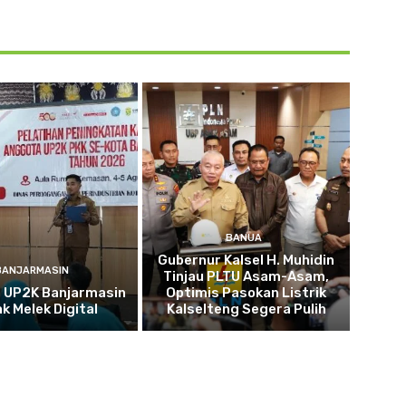
BANUA
Gubernur Kalsel H. Muhidin
BANJARMASIN
Tinjau PLTU Asam-Asam,
 UP2K Banjarmasin
Optimis Pasokan Listrik
ak Melek Digital
Kalselteng Segera Pulih