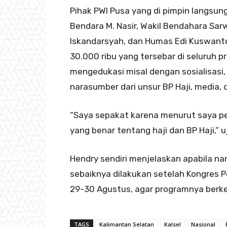
Pihak PWI Pusa yang di pimpin langsun
Bendara M. Nasir, Wakil Bendahara Sar
Iskandarsyah, dan Humas Edi Kuswant
30.000 ribu yang tersebar di seluruh 
mengedukasi misal dengan sosialisasi,
narasumber dari unsur BP Haji, media,
“Saya sepakat karena menurut saya p
yang benar tentang haji dan BP Haji,” uj
Hendry sendiri menjelaskan apabila na
sebaiknya dilakukan setelah Kongres 
29-30 Agustus, agar programnya berk
TAGS
Kalimantan Selatan
Kalsel
Nasional