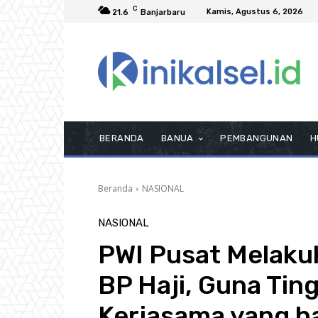
C
Kamis, Agustus 6, 2026
21.6
Banjarbaru
BERANDA
BANUA
PEMBANGUNAN
H
Beranda
NASIONAL
NASIONAL
PWI Pusat Melaku
BP Haji, Guna Ti
Kerjasama yang ba