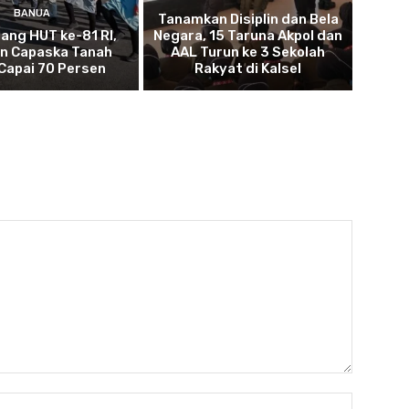
BANUA
Tanamkan Disiplin dan Bela
lang HUT ke-81 RI,
Negara, 15 Taruna Akpol dan
an Capaska Tanah
AAL Turun ke 3 Sekolah
Capai 70 Persen
Rakyat di Kalsel
Nama: