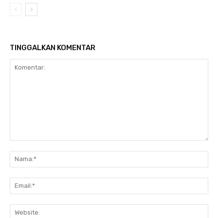
TINGGALKAN KOMENTAR
Komentar:
N
Em
We