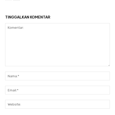
TINGGALKAN KOMENTAR
Komentar:
N
Em
We