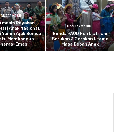
BANJARMASIN
armasin Rayakan
BANJARMASIN
Hari Anak Nasional,
a Yamin Ajak Semua
Bunda PAUD Neli Listriani
atu Membangun
Serukan 3 Gerakan Utama
nerasi Emas
Masa Depan Anak