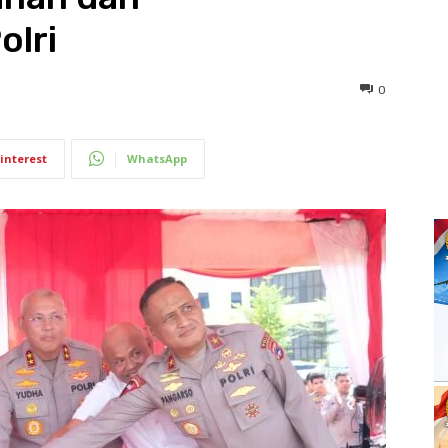
olri
0
interest
WhatsApp