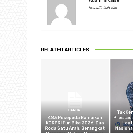
Adam IniKalsel
https://inikalsel.id
RELATED ARTICLES
BANUA
Tak Ken
483 Pesepeda Ramaikan
Prestasi
KORPRI Fun Bike 2026, Dua
Laut
Roda Satu Arah, Berangkat
Nasiona