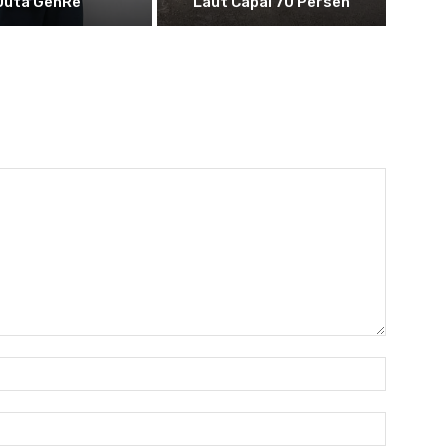
Duta GenRe
Laut Capai 70 Persen
Nama:
Email:*