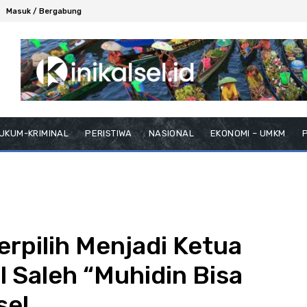
Masuk / Bergabung
UKUM-KRIMINAL
PERISTIWA
NASIONAL
EKONOMI – UMKM
P
erpilih Menjadi Ketua
l Saleh “Muhidin Bisa
sel