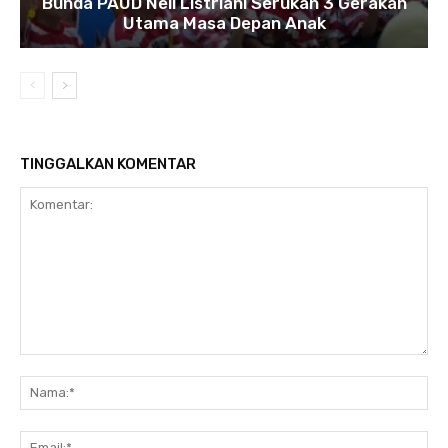
Bunda PAUD Neli Listriani Serukan 3 Gerakan
Utama Masa Depan Anak
TINGGALKAN KOMENTAR
Komentar:
N
Em