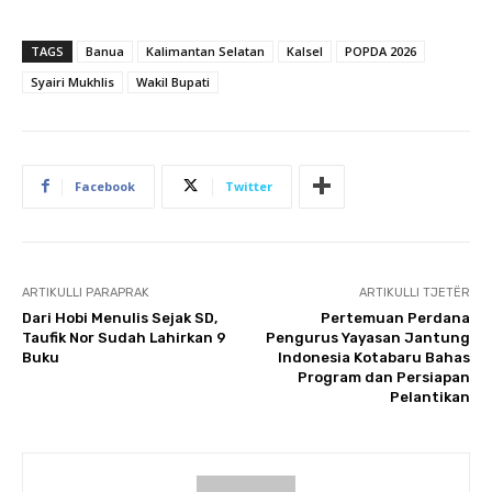
TAGS
Banua
Kalimantan Selatan
Kalsel
POPDA 2026
Syairi Mukhlis
Wakil Bupati
Facebook
Twitter
ARTIKULLI PARAPRAK
ARTIKULLI TJETËR
Dari Hobi Menulis Sejak SD,
Pertemuan Perdana
Taufik Nor Sudah Lahirkan 9
Pengurus Yayasan Jantung
Buku
Indonesia Kotabaru Bahas
Program dan Persiapan
Pelantikan