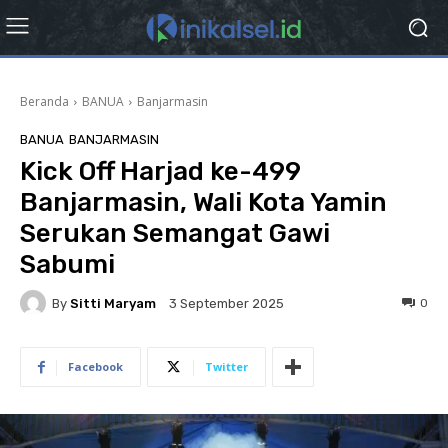
Beranda
BANUA
Banjarmasin
BANUA
BANJARMASIN
Kick Off Harjad ke-499
Banjarmasin, Wali Kota Yamin
Serukan Semangat Gawi
Sabumi
By
Sitti Maryam
0
3 September 2025
Facebook
Twitter