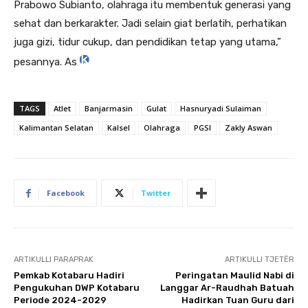
Prabowo Subianto, olahraga itu membentuk generasi yang
sehat dan berkarakter. Jadi selain giat berlatih, perhatikan
juga gizi, tidur cukup, dan pendidikan tetap yang utama,”
pesannya. As
TAGS
Atlet
Banjarmasin
Gulat
Hasnuryadi Sulaiman
Kalimantan Selatan
Kalsel
Olahraga
PGSI
Zakly Aswan
Facebook
Twitter
ARTIKULLI PARAPRAK
ARTIKULLI TJETËR
Pemkab Kotabaru Hadiri
Peringatan Maulid Nabi di
Pengukuhan DWP Kotabaru
Langgar Ar-Raudhah Batuah
Periode 2024-2029
Hadirkan Tuan Guru dari