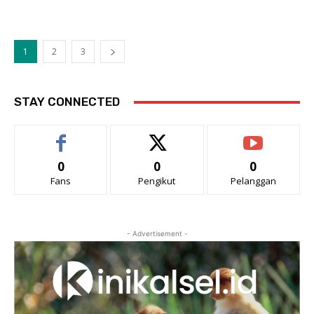
1
2
3
STAY CONNECTED
0
0
0
Fans
Pengikut
Pelanggan
- Advertisement -