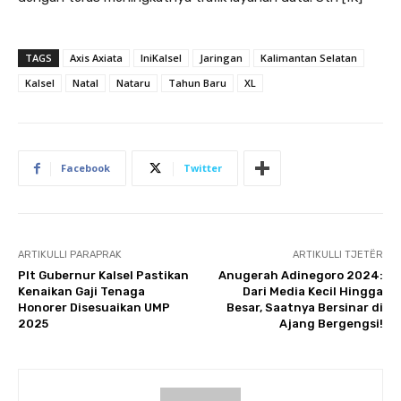
TAGS
Axis Axiata
IniKalsel
Jaringan
Kalimantan Selatan
Kalsel
Natal
Nataru
Tahun Baru
XL
Facebook
Twitter
ARTIKULLI PARAPRAK
ARTIKULLI TJETËR
Plt Gubernur Kalsel Pastikan
Anugerah Adinegoro 2024:
Kenaikan Gaji Tenaga
Dari Media Kecil Hingga
Honorer Disesuaikan UMP
Besar, Saatnya Bersinar di
2025
Ajang Bergengsi!