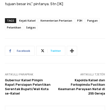
tujuan besar ini,” pintanya. Stn [IK]
TAGS
Kejati Kalsel
Kementerian Pertanian
P3H
Pangan
Pelantikan
Satgas
Facebook
Twitter
ARTIKULLI PARAPRAK
ARTIKULLI TJETËR
Gubernur Kalsel Pimpin
Kapolda Kalsel dan
Rapat Persiapan Pelantikan
Forkopimda Pastikan
Serentak Bupati/Wali Kota
Keamanan Perayaan Natal di
se-Kalsel
255 Gereja