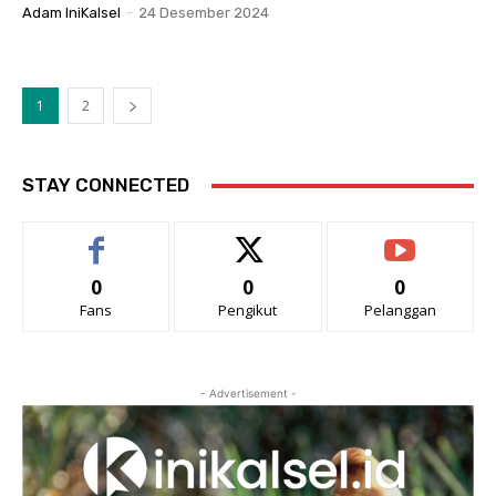
Adam IniKalsel
-
24 Desember 2024
1
2
STAY CONNECTED
0
0
0
Fans
Pengikut
Pelanggan
- Advertisement -