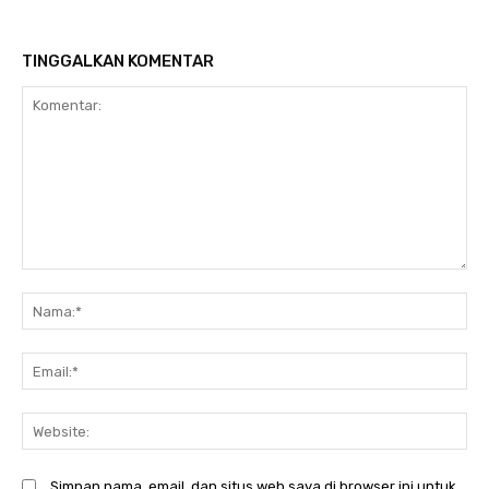
TINGGALKAN KOMENTAR
Komentar:
N
Em
We
Simpan nama, email, dan situs web saya di browser ini untuk