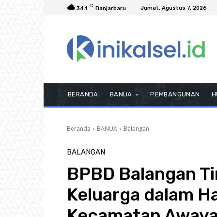
C
Jumat, Agustus 7, 2026
34.1
Banjarbaru
BERANDA
BANUA
PEMBANGUNAN
H
Beranda
BANUA
Balangan
BALANGAN
BPBD Balangan T
Keluarga dalam H
Kecamatan Away