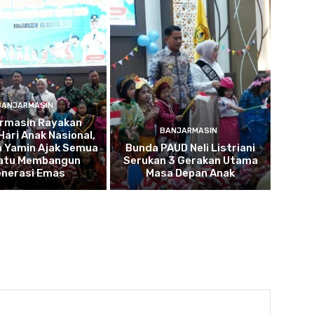
BANJARMASIN
armasin Rayakan
BANJARMASIN
Hari Anak Nasional,
a Yamin Ajak Semua
Bunda PAUD Neli Listriani
atu Membangun
Serukan 3 Gerakan Utama
nerasi Emas
Masa Depan Anak