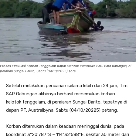
Proses Evakuasi Korban Tenggelam Kapal Kelotok Pembawa Batu Bara Karungan, di
perairan Sungai Barito, Sabtu (04/10/2025) sore.
Setelah melakukan pencarian selama lebih dari 24 jam, Tim
SAR Gabungan akhirnya berhasil menemukan korban
kelotok tenggelam, di peraiaran Sungai Barito, tepatnya di
depan PT. Australbyna, Sabtu (04/10/20225) petang.
Korban ditemukan dalam keadaan meninggal dunia, pada
koordinat 3°20’787″S – 114°32’588″E, sekitar 30 meter dari