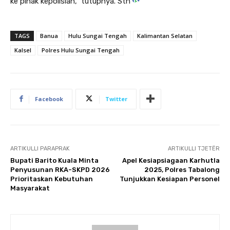
ke pihak kepolisian,” tutupnya. Stn
TAGS
Banua
Hulu Sungai Tengah
Kalimantan Selatan
Kalsel
Polres Hulu Sungai Tengah
Facebook
Twitter
ARTIKULLI PARAPRAK
ARTIKULLI TJETËR
Bupati Barito Kuala Minta
Apel Kesiapsiagaan Karhutla
Penyusunan RKA-SKPD 2026
2025, Polres Tabalong
Prioritaskan Kebutuhan
Tunjukkan Kesiapan Personel
Masyarakat