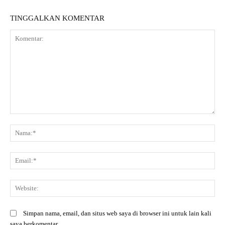
TINGGALKAN KOMENTAR
Komentar:
N
Em
We
Simpan nama, email, dan situs web saya di browser ini untuk lain kali
saya berkomentar.