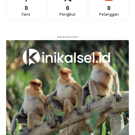
0
0
0
Fans
Pengikut
Pelanggan
- Advertisement -