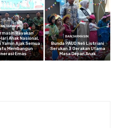
BANJARMASIN
armasin Rayakan
BANJARMASIN
Hari Anak Nasional,
a Yamin Ajak Semua
Bunda PAUD Neli Listriani
atu Membangun
Serukan 3 Gerakan Utama
nerasi Emas
Masa Depan Anak