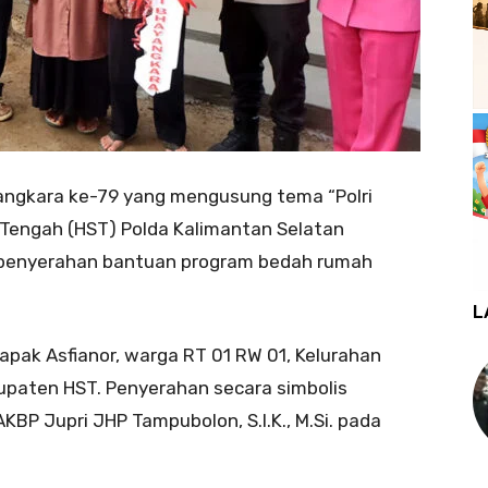
angkara ke-79 yang mengusung tema “Polri
 Tengah (HST) Polda Kalimantan Selatan
 penyerahan bantuan program bedah rumah
L
pak Asfianor, warga RT 01 RW 01, Kelurahan
upaten HST. Penyerahan secara simbolis
KBP Jupri JHP Tampubolon, S.I.K., M.Si. pada