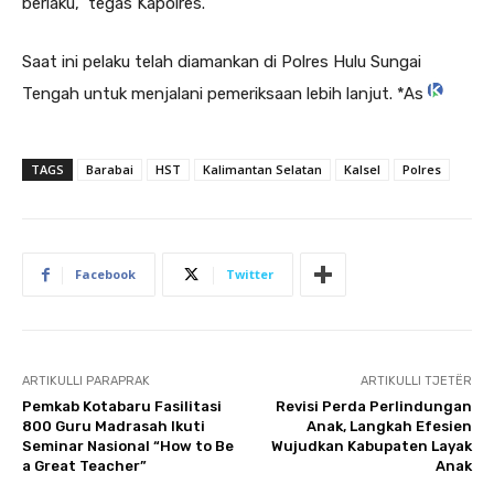
berlaku,” tegas Kapolres.
Saat ini pelaku telah diamankan di Polres Hulu Sungai
Tengah untuk menjalani pemeriksaan lebih lanjut. *As
TAGS
Barabai
HST
Kalimantan Selatan
Kalsel
Polres
Facebook
Twitter
ARTIKULLI PARAPRAK
ARTIKULLI TJETËR
Pemkab Kotabaru Fasilitasi
Revisi Perda Perlindungan
800 Guru Madrasah Ikuti
Anak, Langkah Efesien
Seminar Nasional “How to Be
Wujudkan Kabupaten Layak
a Great Teacher”
Anak