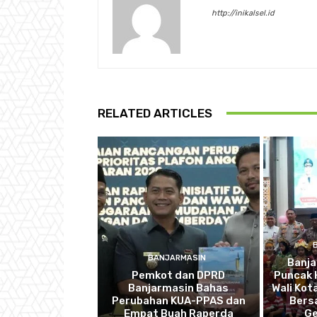
http://inikalsel.id
RELATED ARTICLES
BANJARMASIN
Banj
Pemkot dan DPRD
Puncak 
Banjarmasin Bahas
Wali Kot
Perubahan KUA-PPAS dan
Bers
Empat Buah Raperda
Ge