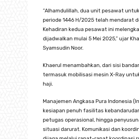
“Alhamdulillah, dua unit pesawat unt
periode 1446 H/2025 telah mendarat 
Kehadiran kedua pesawat ini melengka
dijadwalkan mulai 5 Mei 2025,” ujar Kh
Syamsudin Noor.
Khaerul menambahkan, dari sisi bandar 
termasuk mobilisasi mesin X-Ray untu
haji.
Manajemen Angkasa Pura Indonesia (In
kesiapan penuh fasilitas kebandarudar
petugas operasional, hingga penyusun
situasi darurat. Komunikasi dan koordi
dijaga melalui rapat-rapat koordinasi r