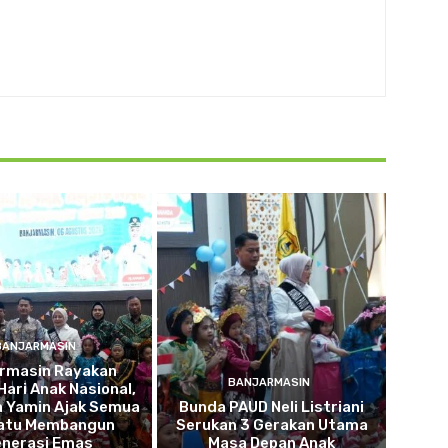
BANJARMASIN
armasin Rayakan
BANJARMASIN
Hari Anak Nasional,
a Yamin Ajak Semua
Bunda PAUD Neli Listriani
atu Membangun
Serukan 3 Gerakan Utama
nerasi Emas
Masa Depan Anak