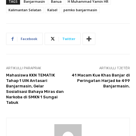
TAGS
Banjarmasin
Banua
H Muhammad Yamin HR
Kalimantan Selatan
Kalsel
pemko banjarmasin
Facebook
Twitter
ARTIKULLI PARAPRAK
ARTIKULLI TJETËR
Mahasiswa KKN TEMATIK
41 Macam Kue Khas Banjar di
Tahap 1 UIN Antasari
Peringatan Harjad ke 499
Banjarmasin, Gelar
Banjarmasin.
Sosialisasi Bahaya Miras dan
Narkoba di SMKN 1 Sungai
Tabuk