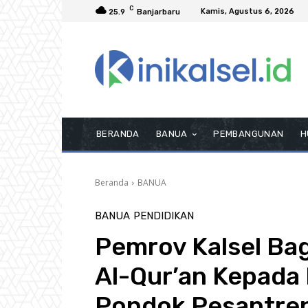
C
Kamis, Agustus 6, 2026
25.9
Banjarbaru
BERANDA
BANUA
PEMBANGUNAN
H
Beranda
BANUA
BANUA
PENDIDIKAN
Pemrov Kalsel Ba
Al-Qur’an Kepada
Pondok Pesantre