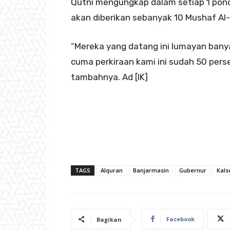
Qutni mengungkap dalam setiap 1 pond
akan diberikan sebanyak 10 Mushaf Al-
“Mereka yang datang ini lumayan banya
cuma perkiraan kami ini sudah 50 per
tambahnya. Ad [IK]
TAGS
Alquran
Banjarmasin
Gubernur
Kals
Facebook
Bagikan