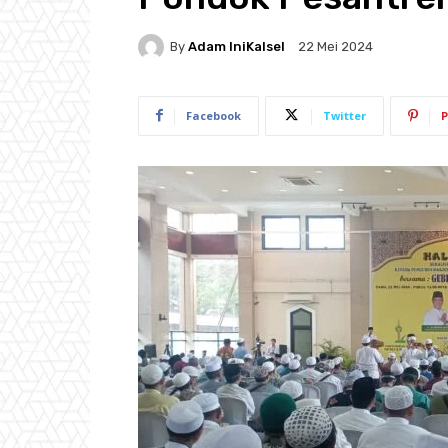
By
Adam IniKalsel
22 Mei 2024
Facebook
Twitter
P