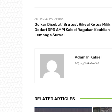
ARTIKULLI PARAPRAK
Golkar Disebut ‘Brutus’, Rikval Ketua Milik
Qodari DPD AMPI Kalsel Ragukan Keahlian
Lembaga Survei
Adam IniKalsel
https://inikalsel.id
RELATED ARTICLES