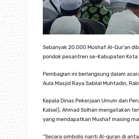
Sebanyak 20.000 Mushaf Al-Qur’an di
pondok pesantren se-Kabupaten Kota K
Pembagian ini berlangsung dalam acara
Aula Masjid Raya Sabilal Muhtadin, Ra
Kepala Dinas Pekerjaan Umum dan Per
Kalsel), Ahmad Solhan mengatakan te
yang mendapatkan Mushaf masing masi
“Secara simbolis nanti Al-quran di an