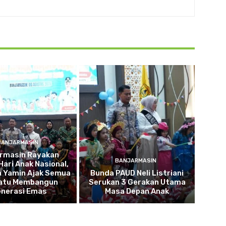
BANJARMASIN
armasin Rayakan
BANJARMASIN
Hari Anak Nasional,
a Yamin Ajak Semua
Bunda PAUD Neli Listriani
atu Membangun
Serukan 3 Gerakan Utama
nerasi Emas
Masa Depan Anak