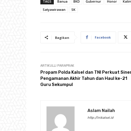
TAGS
Banua
BKD
Gubernur
Honor
Kali
Satyawirawan
SK
Facebook
Bagikan
ARTIKULLI PARAPRAK
Propam Polda Kalsel dan TNI Perkuat Sine
Pengamanan Akhir Tahun dan Haul ke-21
Guru Sekumpul
Aslam Nailah
http://inikalsel.id