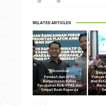
RELATED ARTICLES
BANJARMASIN
Banj
Pemkot dan DPRD
Puncak 
Banjarmasin Bahas
Wali Kot
Perubahan KUA-PPAS dan
Bers
Empat Buah Raperda
Ge