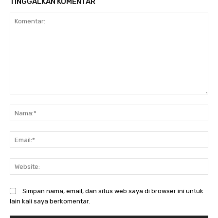
TINGGALKAN KOMENTAR
Komentar:
N
Em
We
Simpan nama, email, dan situs web saya di browser ini untuk
lain kali saya berkomentar.