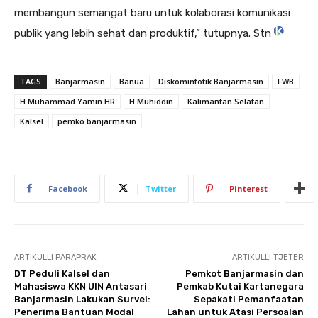
membangun semangat baru untuk kolaborasi komunikasi
publik yang lebih sehat dan produktif,” tutupnya. Stn
TAGS
Banjarmasin
Banua
Diskominfotik Banjarmasin
FWB
H Muhammad Yamin HR
H Muhiddin
Kalimantan Selatan
Kalsel
pemko banjarmasin
Facebook
Twitter
Pinterest
ARTIKULLI PARAPRAK
ARTIKULLI TJETËR
DT Peduli Kalsel dan
Pemkot Banjarmasin dan
Mahasiswa KKN UIN Antasari
Pemkab Kutai Kartanegara
Banjarmasin Lakukan Survei:
Sepakati Pemanfaatan
Penerima Bantuan Modal
Lahan untuk Atasi Persoalan