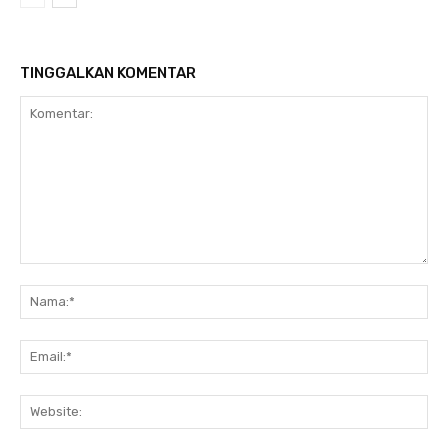
TINGGALKAN KOMENTAR
Komentar:
N
Em
We