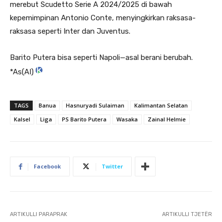
merebut Scudetto Serie A 2024/2025 di bawah
kepemimpinan Antonio Conte, menyingkirkan raksasa-
raksasa seperti Inter dan Juventus.
Barito Putera bisa seperti Napoli—asal berani berubah.
*As(AI)
TAGS
Banua
Hasnuryadi Sulaiman
Kalimantan Selatan
Kalsel
Liga
PS Barito Putera
Wasaka
Zainal Helmie
Facebook
Twitter
ARTIKULLI PARAPRAK
ARTIKULLI TJETËR