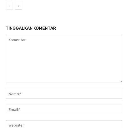
TINGGALKAN KOMENTAR
Komentar:
N
Em
We