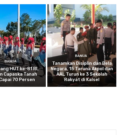
BANUA
BANUA
Tanamkan Disiplin dan Bela
lang HUT ke-81 RI,
Negara, 15 Taruna Akpol dan
an Capaska Tanah
AAL Turun ke 3 Sekolah
Capai 70 Persen
Rakyat di Kalsel