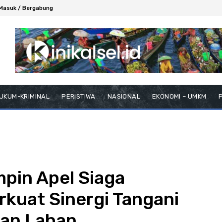
Masuk / Bergabung
UKUM-KRIMINAL
PERISTIWA
NASIONAL
EKONOMI – UMKM
P
mpin Apel Siaga
rkuat Sinergi Tangani
an Lahan