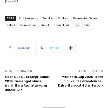
Dede
TAGS
Ardi Almiyanto
Damkar
Edukasi
Kalimantan Selatan
Kalsel
Permukiman
Reptil
Tanah Laut
Tips
Ular
Facebook
Twitter
ARTIKULLI PARAPRAK
ARTIKULLI TJETËR
Kisah Dua Duta Korpri Kalsel
Wali Kota Cup 2025 Resmi
2025: Semangat Muda,
Dibuka, Taekwondoin se-
Wajah Baru Aparatur yang
Kalsel Berebut Gelar Terbaik
BerAKHLAK