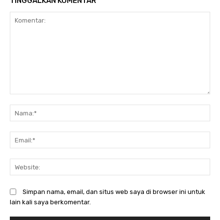
TINGGALKAN KOMENTAR
Komentar:
N
Em
We
Simpan nama, email, dan situs web saya di browser ini untuk
lain kali saya berkomentar.