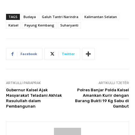
TAGS
Budaya
Galuh Tantri Narindra
Kalimantan Selatan
Kalsel
Payung Kembang
Suharyanti
Facebook
Twitter
ARTIKULLI PARAPRAK
ARTIKULLI TJETËR
Gubernur Kalsel Ajak
Polres Banjar Polda Kalsel
Masyarakat Teladani Akhlak
Amankan Kurir dengan
Rasulullah dalam
Barang Bukti 19 Kg Sabu di
Pembangunan
Gambut