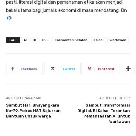
pasti, literasi digital dan pemahaman etika akan menjadi
bekal utama bagi jurnalis ekonomi di masa mendatang. Dn
TAGS
AI
BI
HSS
Kalimantan Selatan
Kalsel
wartawan
Facebook
Twitter
Pinterest
ARTIKULLI PARAPRAK
ARTIKULLI TJETËR
Sambut Hari Bhayangkara
Sambut Transformasi
Ke-79, Polres HST Salurkan
Digital, BI Kalsel Tekankan
Bantuan untuk Warga
Pemanfaatan AI untuk
Wartawan