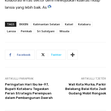
kolaborasi lintas sektor demi mewujudkan kualitas hidup
lansia yang lebih baik. As
TAGS
BKKBN
Kalimantan Selatan
Kalsel
Kotabaru
Lansia
Pemkab
Sri Sulistyani
Wisuda
Facebook
Twitter
ARTIKULLI PARAPRAK
ARTIKULLI TJETËR
Peringatan Hari Ibu ke-97,
Wali Kota Murka, Parkir
Bupati Kotabaru Tegaskan
Belakang Balai Kota Jadi
Peran Strategis Perempuan
Gudang Mobil Rongsok
dalam Pembangunan Daerah