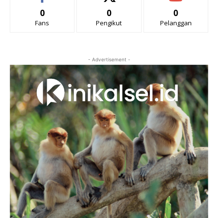
0
0
0
Fans
Pengikut
Pelanggan
- Advertisement -