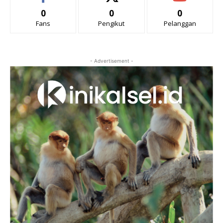
0
0
0
Fans
Pengikut
Pelanggan
- Advertisement -