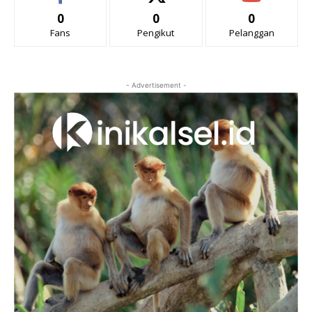
0
0
0
Fans
Pengikut
Pelanggan
- Advertisement -