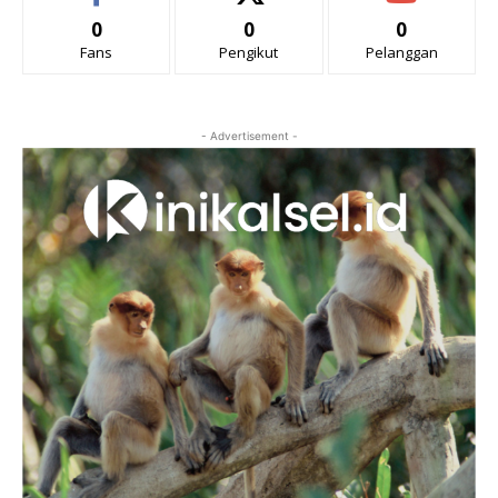
0
0
0
Fans
Pengikut
Pelanggan
- Advertisement -